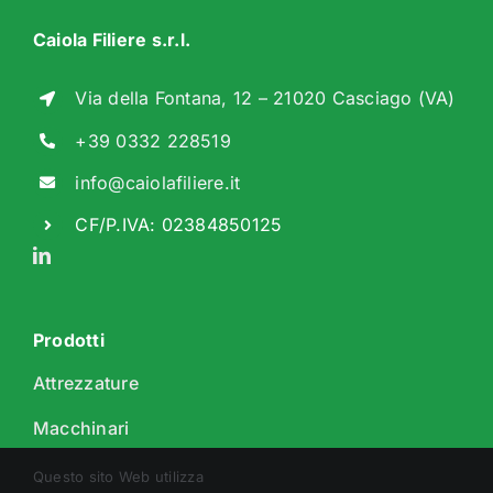
Caiola Filiere s.r.l.
Via della Fontana, 12 – 21020 Casciago (VA)
+39 0332 228519
info@caiolafiliere.it
CF/P.IVA: 02384850125
Prodotti
Attrezzature
Macchinari
Produzioni speciali
Questo sito Web utilizza