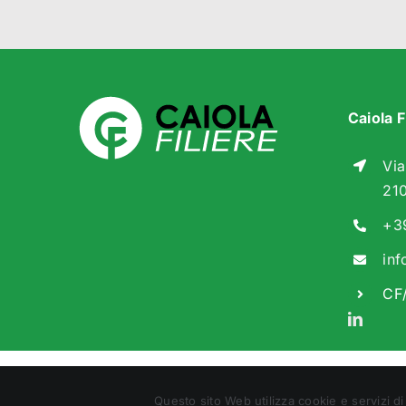
Caiola Fi
Via
21
+3
inf
CF
© Copyrigh
Questo sito Web utilizza cookie e servizi di 