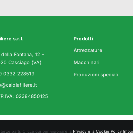
liere s.r.l.
Prodotti
Attrezzature
 della Fontana, 12 –
020 Casciago (VA)
Macchinari
9 0332 228519
Produzioni speciali
o@caiolafiliere.it
/P.IVA: 02384850125
t 2012 –
2026 | All Rights Reserved | Powered by
Dnami.com
|
Pr
terze parti. Clicca qui per visionare la
Privacy e la Cookie Policy
Impo